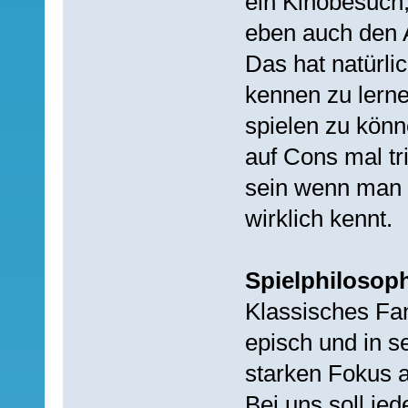
ein Kinobesuch
eben auch den 
Das hat natürli
kennen zu lern
spielen zu kön
auf Cons mal tri
sein wenn man d
wirklich kennt.
Spielphilosoph
Klassisches Fan
episch und in s
starken Fokus a
Bei uns soll je