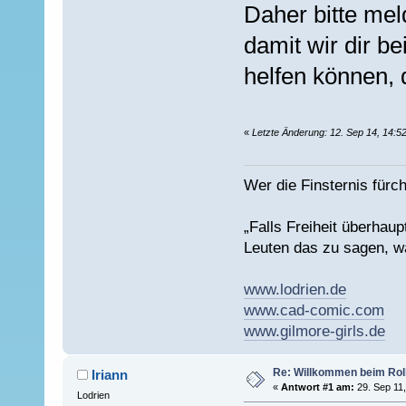
Daher bitte mel
damit wir dir b
helfen können, 
«
Letzte Änderung: 12. Sep 14, 14:5
Wer die Finsternis fürch
„Falls Freiheit überhau
Leuten das zu sagen, wa
www.lodrien.de
www.cad-comic.com
www.gilmore-girls.de
Re: Willkommen beim Rolle
Iriann
«
Antwort #1 am:
29. Sep 11,
Lodrien