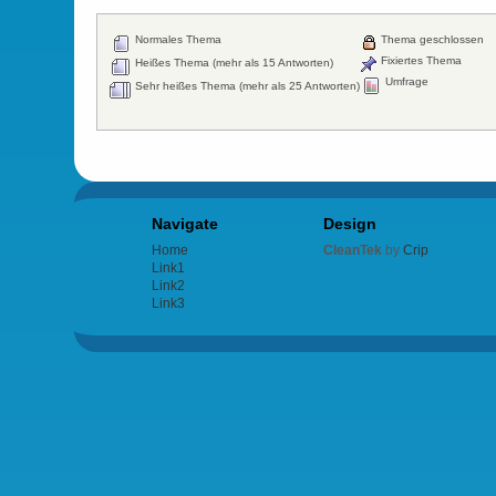
Normales Thema
Thema geschlossen
Fixiertes Thema
Heißes Thema (mehr als 15 Antworten)
Umfrage
Sehr heißes Thema (mehr als 25 Antworten)
Navigate
Design
Home
CleanTek
by
Crip
Link1
Link2
Link3