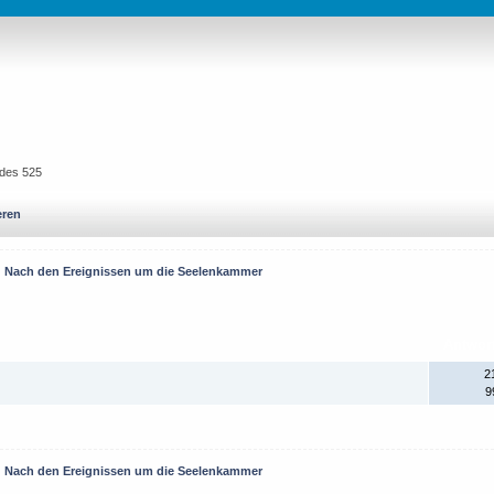
ndes 525
 mehr finsteren Kreaturen aller Völker die sich
eren
entiert.
Nach den Ereignissen um die Seelenkammer
un auch Kontingente der Magiergilde sowie
Antwor
 eingetroffen.
2
9
ldlager übernimmt Sir Gregory das Kommando über
bekanntem Ziel.
Nach den Ereignissen um die Seelenkammer