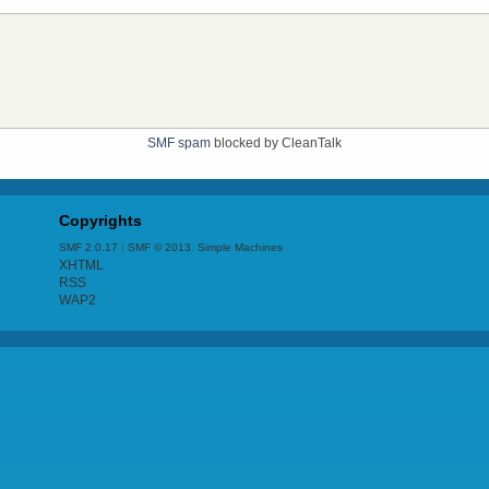
SMF spam
blocked by CleanTalk
Copyrights
SMF 2.0.17
|
SMF © 2013
,
Simple Machines
XHTML
RSS
WAP2