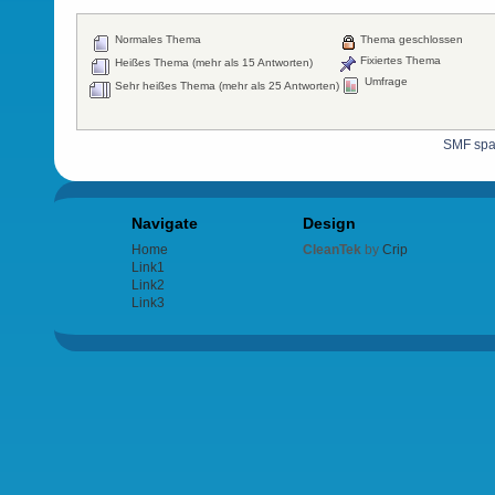
Normales Thema
Thema geschlossen
Fixiertes Thema
Heißes Thema (mehr als 15 Antworten)
Umfrage
Sehr heißes Thema (mehr als 25 Antworten)
SMF sp
Navigate
Design
Home
CleanTek
by
Crip
Link1
Link2
Link3