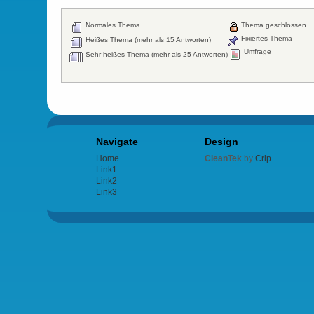
Normales Thema
Thema geschlossen
Fixiertes Thema
Heißes Thema (mehr als 15 Antworten)
Umfrage
Sehr heißes Thema (mehr als 25 Antworten)
Navigate
Design
Home
CleanTek
by
Crip
Link1
Link2
Link3