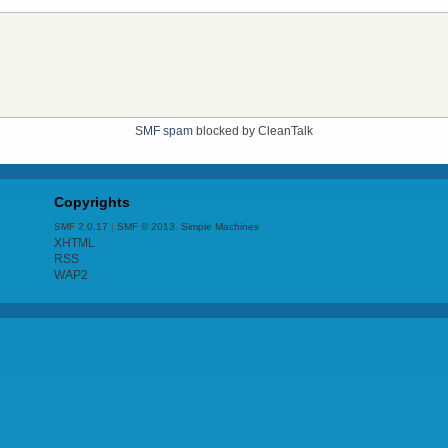
SMF spam
blocked by CleanTalk
Copyrights
SMF 2.0.17
|
SMF © 2013
,
Simple Machines
XHTML
RSS
WAP2