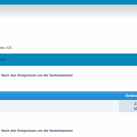
ndes 525
 mehr finsteren Kreaturen aller Völker die sich
eren
entiert.
Nach den Ereignissen um die Seelenkammer
un auch Kontingente der Magiergilde sowie
Antwo
 eingetroffen.
2
10
ldlager übernimmt Sir Gregory das Kommando über
bekanntem Ziel.
Nach den Ereignissen um die Seelenkammer