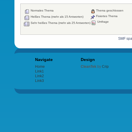
Normales Thema
Thema geschlossen
Fixiertes Thema
Heißes Thema (mehr als 15 Antworten)
Umfrage
Sehr heißes Thema (mehr als 25 Antworten)
SMF sp
Navigate
Design
Home
CleanTek
by
Crip
Link1
Link2
Link3