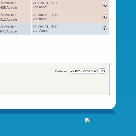
 Antworten
21. Feb 11, 12:36
von
Ashat
605 Aufrufe
 Antworten
28. Jan 10, 12:46
von
Iriann
013 Aufrufe
 Antworten
30. Okt 21, 15:11
von
Ashat
645 Aufrufe
Gehe zu: