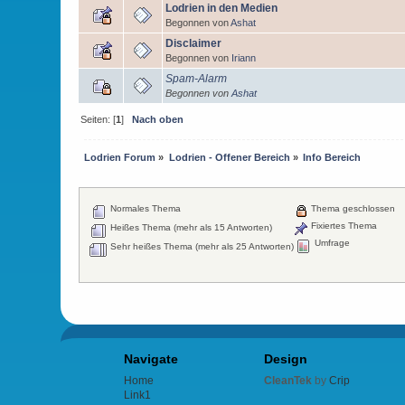
Lodrien in den Medien
Begonnen von
Ashat
Disclaimer
Begonnen von
Iriann
Spam-Alarm
Begonnen von
Ashat
Seiten: [
1
]
Nach oben
Lodrien Forum
»
Lodrien - Offener Bereich
»
Info Bereich
Normales Thema
Thema geschlossen
Fixiertes Thema
Heißes Thema (mehr als 15 Antworten)
Umfrage
Sehr heißes Thema (mehr als 25 Antworten)
Navigate
Design
Home
CleanTek
by
Crip
Link1