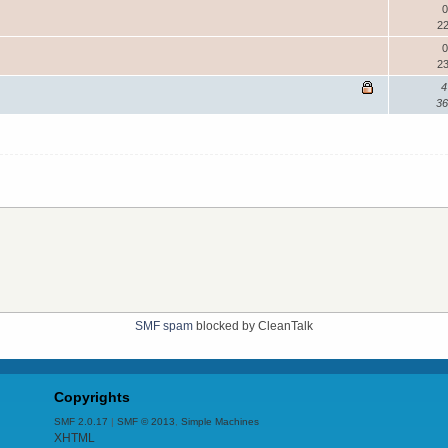
0
22
0
23
4
36
SMF spam
blocked by CleanTalk
Copyrights
SMF 2.0.17
|
SMF © 2013
,
Simple Machines
XHTML