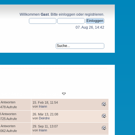
Willkommen
Gast
. Bitte
einloggen
oder
registrieren
.
07. Aug 26, 14:42
rten
/
Aufrufe
Letzter Beitrag
 Antworten
15. Feb 18, 11:54
von
Iriann
478 Aufrufe
8 Antworten
26. Mär 13, 21:08
von
Deirdre
725 Aufrufe
 Antworten
29. Sep 11, 13:07
von
Iriann
062 Aufrufe