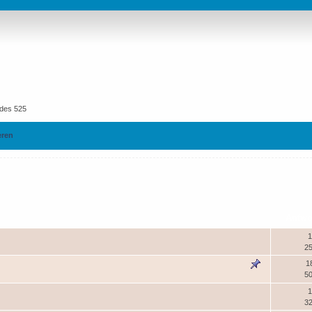
ndes 525
 mehr finsteren Kreaturen aller Völker die sich
eren
entiert.
un auch Kontingente der Magiergilde sowie
Antwo
 eingetroffen.
1
25
ldlager übernimmt Sir Gregory das Kommando über
1
50
bekanntem Ziel.
1
32